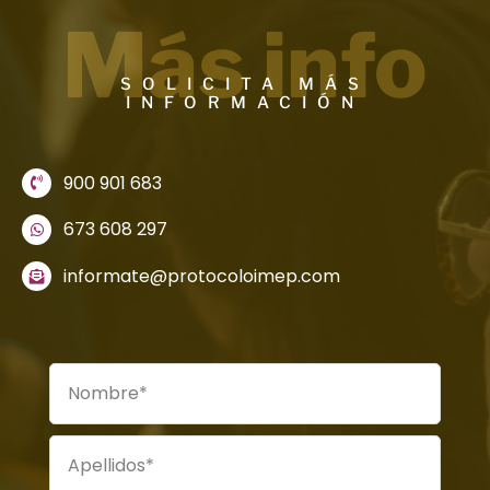
Más info
SOLICITA MÁS
INFORMACIÓN
900 901 683
673 608 297
informate@protocoloimep.com