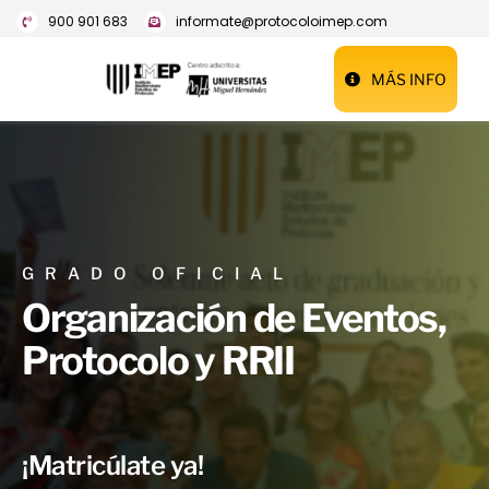
Saltar
900 901 683
informate@protocoloimep.com
al
MÁS INFO
contenido
GRADO OFICIAL
Organización de Eventos,
Protocolo y RRII
¡Matricúlate ya!