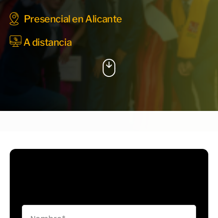
Presencial en Alicante
A distancia
Déjanos tus datos y te enviaremos
toda la información adicional que
necesites.