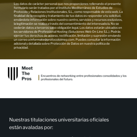
Los datos de carácter personal que nos proporciones rellenando el presente
formulario serán tratados por el Instituto Mediterráneo de Estudios de
Protocolo y Relaciones Institucionales, S.L., como responsable de esta web. La
finalidad de la recogida y tratamiento de tus datos es responder a tu solicitud,
enviándote información sobre nuestro centro, servicios y recursos exclusivos,
la legitimación se realiza a través del consentimiento del interesado/a. No se
cederán datos a terceros salvo obligación legal. Los datos estarán ubicados en
los servidores de Professional Hosting (Soluciones Web On Line S.L.). Podrás
ejercer tus derechos de acceso, rectificación, limitación y supresión enviando
un correo a informate@protocoloimep.com. Puedes consultar la información
adicional y detallada sobre Protección de Datos en nuestra política de
privacidad.
Nuestras titulaciones universitarias oficiales
están avaladas por: